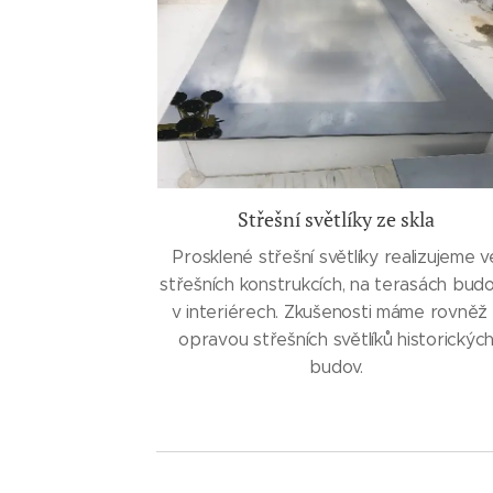
Střešní světlíky ze skla
Prosklené střešní světlíky realizujeme v
střešních konstrukcích, na terasách budo
v interiérech. Zkušenosti máme rovněž 
opravou střešních světlíků historickýc
budov.